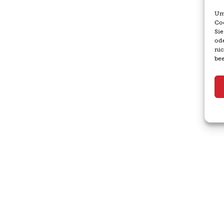
Um 
Co
Si
ode
ni
bee