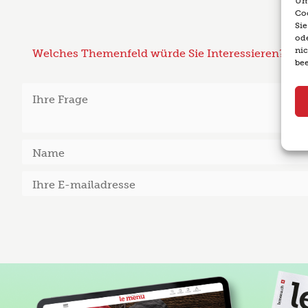
Um 
Co
Si
ode
ni
Welches Themenfeld würde Sie Interessieren?
bee