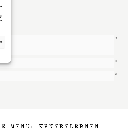
n
ng
en
en
LE MENU» KENNENLERNEN