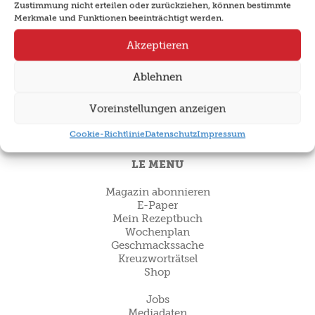
Zustimmung nicht erteilen oder zurückziehen, können bestimmte
Newsletter abonnieren
Merkmale und Funktionen beeinträchtigt werden.
Akzeptieren
KOCHWISSEN
Ablehnen
Kulipedia
Tipps & Tricks
Voreinstellungen anzeigen
Gut zu wissen
Gewusst wie
Cookie-Richtlinie
Datenschutz
Impressum
LE MENU
Magazin abonnieren
E-Paper
Mein Rezeptbuch
Wochenplan
Geschmackssache
Kreuzworträtsel
Shop
Jobs
Mediadaten