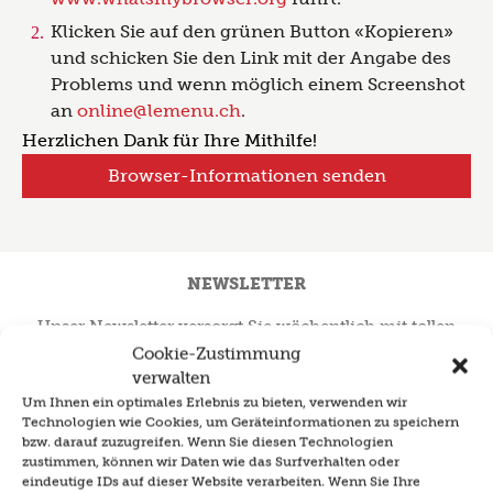
Klicken Sie auf den grünen Button «Kopieren»
und schicken Sie den Link mit der Angabe des
Problems und wenn möglich einem Screenshot
an
online@lemenu.ch
.
Herzlichen Dank für Ihre Mithilfe!
Browser-Informationen senden
NEWSLETTER
Unser Newsletter versorgt Sie wöchentlich mit tollen
Rezeptideen und hilfreichen Tipps & Tricks für die
Cookie-Zustimmung
Küche.
verwalten
Um Ihnen ein optimales Erlebnis zu bieten, verwenden wir
Mit dem Wochenplan erhalten Sie einfache & saisonale
Technologien wie Cookies, um Geräteinformationen zu speichern
Menüvorschläge für die ganze Woche! Unsere Antwort
bzw. darauf zuzugreifen. Wenn Sie diesen Technologien
auf die Frage: «Was soll ich heute kochen?»
zustimmen, können wir Daten wie das Surfverhalten oder
eindeutige IDs auf dieser Website verarbeiten. Wenn Sie Ihre