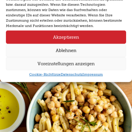
bzw. darauf zuzugreifen. Wenn Sie diesen Technologien
zustimmen, können wir Daten wie das Surfverhalten oder
eindeutige IDs auf dieser Website verarbeiten. Wenn Sie Ihre
Zustimmung nicht erteilen oder zurückziehen, können bestimmte
Sommersalat mit Mozzarella
Merkmale und Funktionen beeinträchtigt werden.
Akzeptieren
Weiterlesen
Ablehnen
Voreinstellungen anzeigen
Cookie-Richtlinie
Datenschutz
Impressum