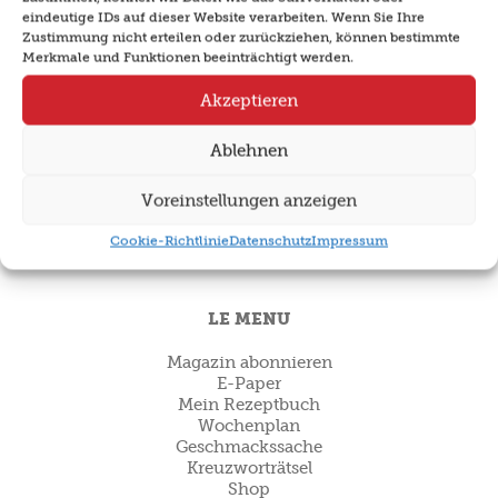
auf die Frage: «Was soll ich heute kochen?»
eindeutige IDs auf dieser Website verarbeiten. Wenn Sie Ihre
Zustimmung nicht erteilen oder zurückziehen, können bestimmte
Merkmale und Funktionen beeinträchtigt werden.
Newsletter abonnieren
Akzeptieren
KOCHWISSEN
Ablehnen
Kulipedia
Voreinstellungen anzeigen
Tipps & Tricks
Gut zu wissen
Cookie-Richtlinie
Datenschutz
Impressum
Gewusst wie
LE MENU
Magazin abonnieren
E-Paper
Mein Rezeptbuch
Wochenplan
Geschmackssache
Kreuzworträtsel
Shop