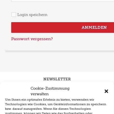
Login speichern
ANMELDEN
Passwort vergessen?
NEWSLETTER
Cookie-Zustimmung
Unser Newsletter versorgt Sie wöchentlich mit tollen
Rezeptideen und hilfreichen Tipps & Tricks für die
verwalten
Küche.
Um Ihnen ein optimales Erlebnis zu bieten, verwenden wir
Technologien wie Cookies, um Geräteinformationen zu speichern
Mit dem Wochenplan erhalten Sie einfache & saisonale
bzw. darauf zuzugreifen. Wenn Sie diesen Technologien
Menüvorschläge für die ganze Woche! Unsere Antwort
zustimmen, können wir Daten wie das Surfverhalten oder